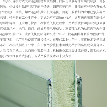
一些其它连接方式无法连接的材料或结构，如实现金属与非金属的粘接，克服
铸铁、铝焊接时易裂和铝不能与铸铁、钢焊接等问题。并能在有些场合有效地
代替焊接、铆接、螺纹连接和其它机械连接。目前，胶粘剂的应用已渗入各个
领域，特别是在工业生产中，更成为不可或缺的技术，近年来也渐渐在高技术
领域中得到广泛应用，比如，在制造飞机过程中，用粘接代替铆拉或焊接来联
接机翼结构、仓门、窗门、螺旋浆等已获成功，三叉戟飞机的粘接面积占全部
连接面积的67%；波音飞机的粘合面积达320m2，就连美国著名的“阿波罗”号
宇宙飞船，也广泛地使用了胶接技术。在现代工业生产中，胶接技术更是无处
不在，在机械制造工业中，车工利用胶接技术可以把昂贵的高级硬金属合金刀
片粘接在刀把上，从而简化安装手续，机械设备出现腐蚀或磨损，用常规的机
修技术往往会造成损伤，若采用胶接技术却十分方便。